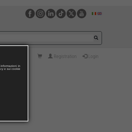
Registration
Login
informazioni in
acy e sui cookie
.