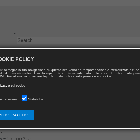
OOKIE POLICY
Publish with us
Sales network
Work with us
Contacts
ire al meglio la tua navigazione su questo sito verranno temporaneamente memorizzate alcune 
 testo denominati
cookie
. È molto importante che tu sia informato e che accetti la politica sulla priv
eb. Per ulteriori informazioni, leggi la nostra politica sulla privacy e sui cookie.
 from publication
rivacy e sui cookie
ia dei Diritti umani / Philosophy of Human Rights
e necessari
Statistiche
oventù africana e la piaga del reclutamento
aso emblematico dei Mayi Mayi
APITO E ACCETTO
3136/97912218163347
Maria Stefania CATELENA
68
Dicember 2024
date: