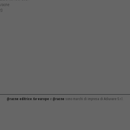
racne
20
@racne editrice
for
europe
e
@racne
sono marchi di impresa di Adiuvare S.r.l.