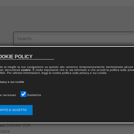
OOKIE POLICY
Publish with us
Sales network
Work with us
Contacts
ire al meglio la tua navigazione su questo sito verranno temporaneamente memorizzate alcune 
 testo denominati
cookie
. È molto importante che tu sia informato e che accetti la politica sulla priv
eb. Per ulteriori informazioni, leggi la nostra politica sulla privacy e sui cookie.
 from publication
rivacy e sui cookie
i de “La Scaletta”
e necessari
Statistiche
la natura, il peccato: le affinità elettive ne
APITO E ACCETTO
3136/979122181631050
Fyodor MONTEMURRO
-335
Dicember 2024
date:
racne