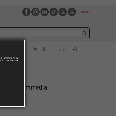
Registration
Login
informazioni in
acy e sui cookie
lla Divina Commedia