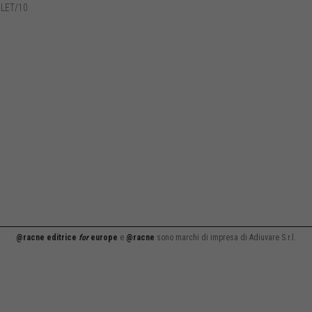
-LET/10
@racne editrice
for
europe
e
@racne
sono marchi di impresa di Adiuvare S.r.l.