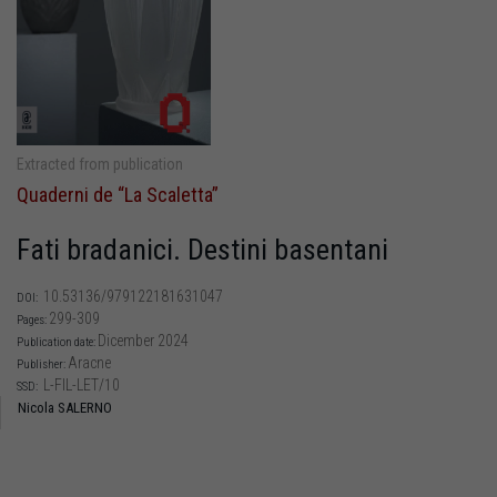
Extracted from publication
Quaderni de “La Scaletta”
Fati bradanici. Destini basentani
10.53136/979122181631047
DOI:
299-309
Pages:
Dicember 2024
Publication date:
Aracne
Publisher:
L-FIL-LET/10
SSD:
Nicola SALERNO