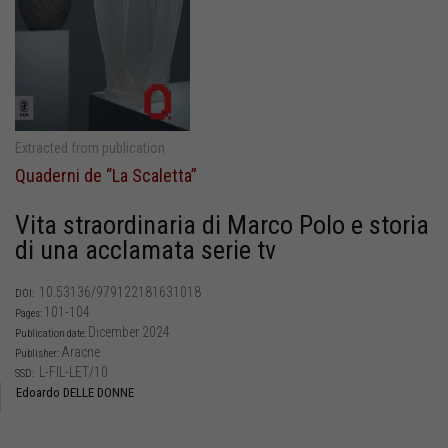
Extracted from publication
Quaderni de “La Scaletta”
Vita straordinaria di Marco Polo e storia
di una acclamata serie tv
10.53136/979122181631018
DOI:
101-104
Pages:
Dicember 2024
Publication date:
Aracne
Publisher:
L-FIL-LET/10
SSD:
Edoardo DELLE DONNE