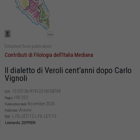
Extracted from publication
Contributi di Filologia dell’Italia Mediana
Il dialetto di Veroli cent’anni dopo Carlo
Vignoli
10.53136/97912218158709
DOI:
195-252
Pages:
November 2024
Publication date:
Aracne
Publisher:
L-FIL-LET/12 L-FIL-LET/13
SSD:
Leonardo ZEPPIERI