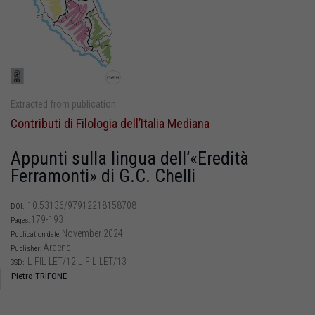
Extracted from publication
Contributi di Filologia dell’Italia Mediana
Appunti sulla lingua dell’«Eredità
Ferramonti» di G.C. Chelli
10.53136/97912218158708
DOI:
179-193
Pages:
November 2024
Publication date:
Aracne
Publisher:
L-FIL-LET/12 L-FIL-LET/13
SSD:
Pietro TRIFONE