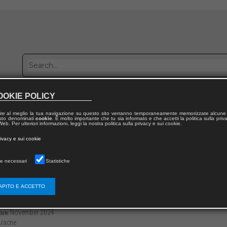
OOKIE POLICY
Publish with us
Sales network
Work with us
Contacts
ire al meglio la tua navigazione su questo sito verranno temporaneamente memorizzate alcune 
 testo denominati
cookie
. È molto importante che tu sia informato e che accetti la politica sulla priv
eb. Per ulteriori informazioni, leggi la nostra politica sulla privacy e sui cookie.
 from publication
rivacy e sui cookie
ti di Filologia dell’Italia Mediana
e necessari
Statistiche
reti di Commodilla. Una nuova ipotesi esegeti
APITO E ACCETTO
3136/97912218158702
Luigi SPAGNOLO
39
November 2024
date:
racne