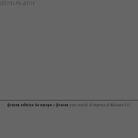
-LET/12 L-FIL-LET/13
@racne editrice
for
europe
e
@racne
sono marchi di impresa di Adiuvare S.r.l.