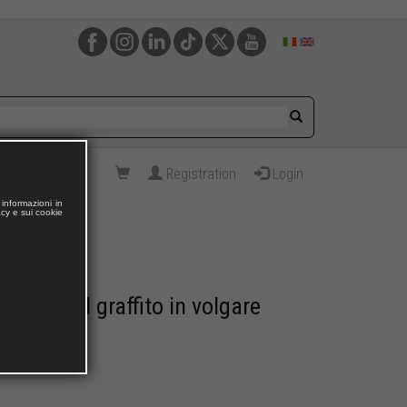
Registration
Login
informazioni in
acy e sui cookie
ca per il graffito in volgare