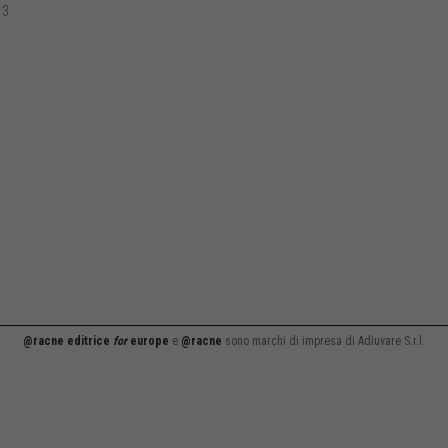
13
@racne editrice
for
europe
e
@racne
sono marchi di impresa di Adiuvare S.r.l.