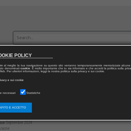
OOKIE POLICY
Publish with us
Sales network
Work with us
Contacts
ire al meglio la tua navigazione su questo sito verranno temporaneamente memorizzate alcune 
 testo denominati
cookie
. È molto importante che tu sia informato e che accetti la politica sulla priv
eb. Per ulteriori informazioni, leggi la nostra politica sulla privacy e sui cookie.
 from publication
rivacy e sui cookie
 della Cooperazione Giuridica Internazionale
e necessari
Statistiche
menti: Lo “schermo protettore”
APITO E ACCETTO
3136/979122181432314
Michele RALLO
-270
September 2024
date:
racne