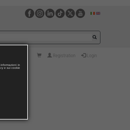
Registration
Login
informazioni in
acy e sui cookie