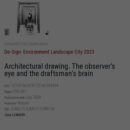
Extracted from publication
De-Sign: Environment Landscape City 2023
Architectural drawing. The observer’s
eye and the draftsman’s brain
10.53136/979122181349434
DOI:
339-341
Pages:
July 2024
Publication date:
Aracne
Publisher:
ICAR/15 ICAR/17 ICAR/18
SSD:
Gaia LEANDRI