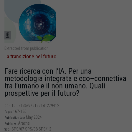
Extracted from publication
La transizione nel futuro
Fare ricerca con l’IA. Per una
metodologia integrata e eco–connettiva
tra l’umano e il non umano. Quali
prospettive per il futuro?
10.53136/979122181279412
DOI:
167-186
Pages:
May 2024
Publication date:
Aracne
Publisher:
SPS/07 SPS/08 SPS/12
SSD: