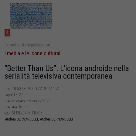
Extracted from publication
I media e le icone culturali
“Better Than Us”. L’icona androide nella
serialità televisiva contemporanea
10.53136/97912218114452
DOI:
13-27
Pages:
February 2024
Publication date:
Aracne
Publisher:
M-FIL/04 M-FIL/05
SSD:
Andrea BERNARDELLI,
Andrea BERNARDELLI