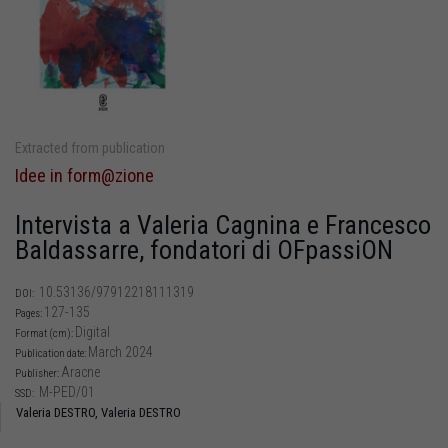
Extracted from publication
Idee in form@zione
Intervista a Valeria Cagnina e Francesco
Baldassarre, fondatori di OFpassiON
10.53136/97912218111319
DOI:
127-135
Pages:
Digital
Format (cm):
March 2024
Publication date:
Aracne
Publisher:
M-PED/01
SSD:
Valeria DESTRO,
Valeria DESTRO