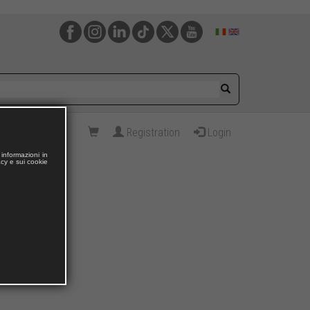
Registration
Login
informazioni in
acy e sui cookie