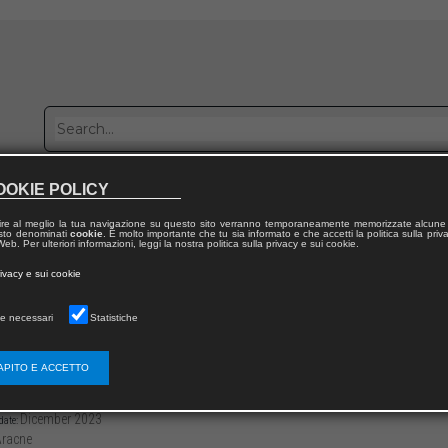
OOKIE POLICY
Publish with us
Sales network
Work with us
Contacts
ire al meglio la tua navigazione su questo sito verranno temporaneamente memorizzate alcune 
 testo denominati
cookie
. È molto importante che tu sia informato e che accetti la politica sulla priv
eb. Per ulteriori informazioni, leggi la nostra politica sulla privacy e sui cookie.
 from publication
rivacy e sui cookie
Taglioni
e necessari
Statistiche
oduzione
APITO E ACCETTO
3136/97912218104622
Bruno LIGORE
27
Dicember 2023
date:
racne