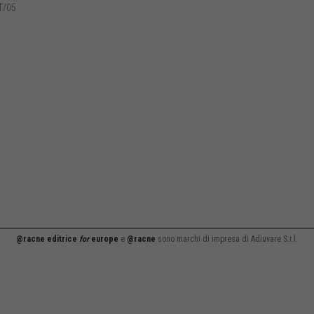
T/05
@racne editrice
for
europe
e
@racne
sono marchi di impresa di Adiuvare S.r.l.