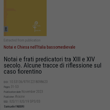
Extracted from publication
Notai e Chiesa nell’Italia bassomedievale
Notai e frati predicatori tra XIII e XIV
secolo. Alcune tracce di riflessione sul
caso fiorentino
10.53136/97912218098623
DOI:
31-53
Pages:
November 2023
Publication date:
Aracne
Publisher:
IUS/11 IUS/19 SPS/03
SSD:
Samuele FABBRI