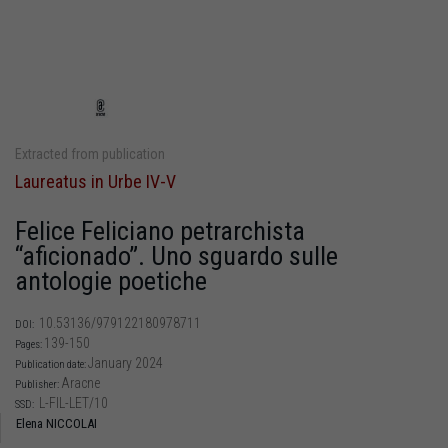
Extracted from publication
Laureatus in Urbe IV-V
Felice Feliciano petrarchista
“aficionado”. Uno sguardo sulle
antologie poetiche
10.53136/979122180978711
DOI:
139-150
Pages:
January 2024
Publication date:
Aracne
Publisher:
L-FIL-LET/10
SSD:
Elena NICCOLAI