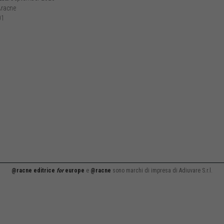
racne
01
@racne editrice
for
europe
e
@racne
sono marchi di impresa di Adiuvare S.r.l.