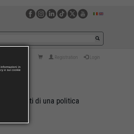
Registration
Login
informazioni in
acy e sui cookie
e deliranti di una politica