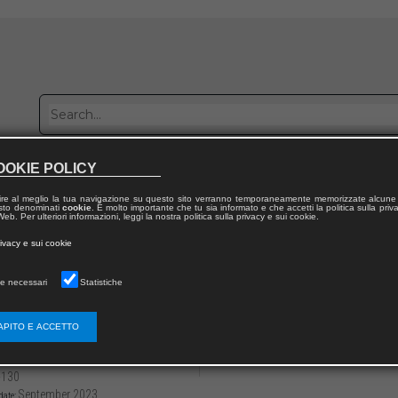
OOKIE POLICY
Publish with us
Sales network
Work with us
Contacts
ire al meglio la tua navigazione su questo sito verranno temporaneamente memorizzate alcune 
 testo denominati
cookie
. È molto importante che tu sia informato e che accetti la politica sulla priv
eb. Per ulteriori informazioni, leggi la nostra politica sulla privacy e sui cookie.
 from publication
rivacy e sui cookie
nel diritto
e necessari
Statistiche
ermiere non può sostituire il medico. Propost
erata
APITO E ACCETTO
3136/979122180937414
Ernesta Adele MARANDO
-130
September 2023
date: