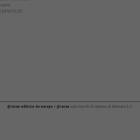
racne
/04 M-FIL/05
@racne editrice
for
europe
e
@racne
sono marchi di impresa di Adiuvare S.r.l.