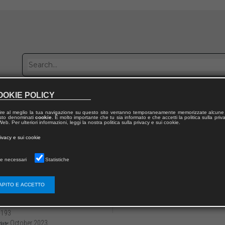
OOKIE POLICY
Publish with us
Sales network
Work with us
Contacts
ire al meglio la tua navigazione su questo sito verranno temporaneamente memorizzate alcune 
 testo denominati
cookie
. È molto importante che tu sia informato e che accetti la politica sulla priv
eb. Per ulteriori informazioni, leggi la nostra politica sulla privacy e sui cookie.
 from publication
rivacy e sui cookie
topías
e necessari
Statistiche
ros: función y mutación en el teatro de ob
nos digitales
APITO E ACCETTO
3136/979122180853711
Mónica BERMAN
-193
October 2023
date: