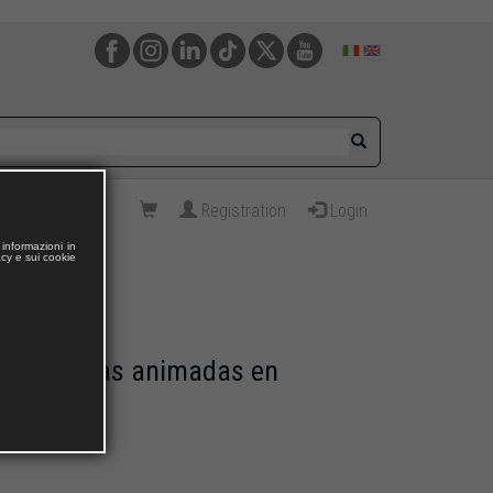
Registration
Login
informazioni in
acy e sui cookie
jetos/formas animadas en