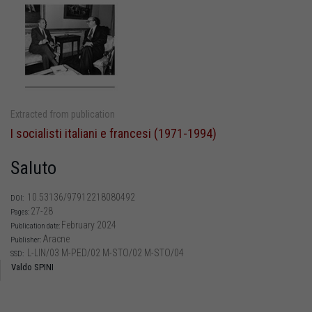
Extracted from publication
I socialisti italiani e francesi (1971-1994)
Saluto
10.53136/97912218080492
DOI:
27-28
Pages:
February 2024
Publication date:
Aracne
Publisher:
L-LIN/03 M-PED/02 M-STO/02 M-STO/04
SSD:
Valdo SPINI