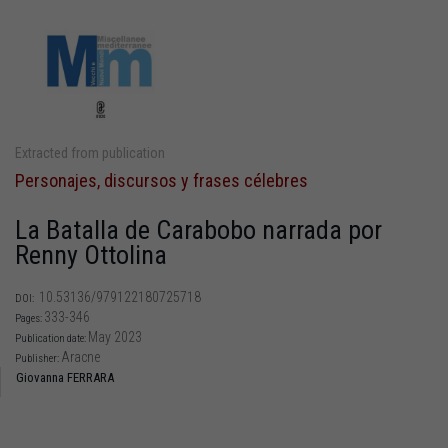
Extracted from publication
Personajes, discursos y frases célebres
La Batalla de Carabobo narrada por
Renny Ottolina
10.53136/979122180725718
DOI:
333-346
Pages:
May 2023
Publication date:
Aracne
Publisher:
Giovanna FERRARA