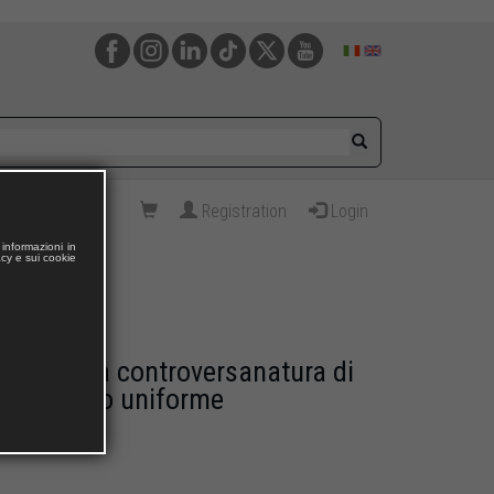
Registration
Login
informazioni in
acy e sui cookie
 note sulla controversanatura di
adramento uniforme