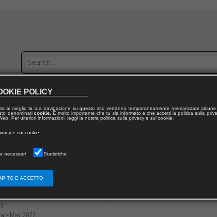
OOKIE POLICY
Publish with us
Sales network
Work with us
Contacts
ire al meglio la tua navigazione su questo sito verranno temporaneamente memorizzate alcune 
 testo denominati
cookie
. È molto importante che tu sia informato e che accetti la politica sulla priv
eb. Per ulteriori informazioni, leggi la nostra politica sulla privacy e sui cookie.
 from publication
rivacy e sui cookie
 della Cooperazione Giuridica Internazionale
e necessari
Statistiche
sione: questione di diritto o di fatto? Brevi
enomeno complesso che sfugge ad un inqu
APITO E ACCETTO
3136/97912218072263
Gian Luigi CECCHINI
66
May 2023
date: