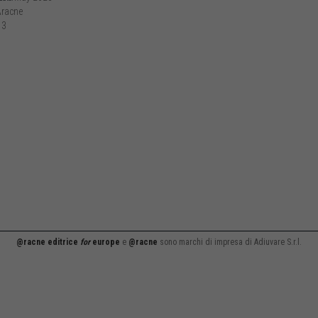
racne
13
@racne editrice
for
europe
e
@racne
sono marchi di impresa di Adiuvare S.r.l.