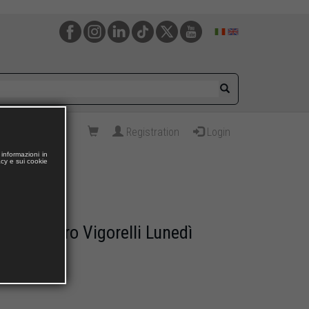
Registration
Login
informazioni in
acy e sui cookie
 di Pietro Vigorelli Lunedì