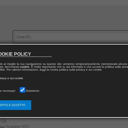
OOKIE POLICY
Publish with us
Sales network
Work with us
Contacts
ire al meglio la tua navigazione su questo sito verranno temporaneamente memorizzate alcune 
 testo denominati
cookie
. È molto importante che tu sia informato e che accetti la politica sulla priv
eb. Per ulteriori informazioni, leggi la nostra politica sulla privacy e sui cookie.
 from publication
rivacy e sui cookie
e delle conversazioni
e necessari
Statistiche
ssione sul testo Lo compro o non lo compro?
Accademia del 24 ottobre ’22
APITO E ACCETTO
3136/979122180707312
Pietro VIGORELLI
-124
Dicember 2022
date: