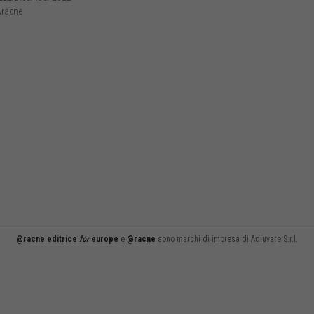
racne
@racne editrice
for
europe
e
@racne
sono marchi di impresa di Adiuvare S.r.l.