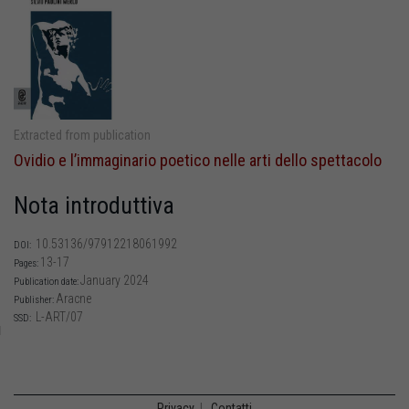
Extracted from publication
Ovidio e l’immaginario poetico nelle arti dello spettacolo
Nota introduttiva
10.53136/97912218061992
DOI:
13-17
Pages:
January 2024
Publication date:
Aracne
Publisher:
L-ART/07
SSD:
Privacy
|
Contatti