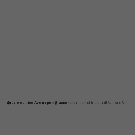
@racne editrice
for
europe
e
@racne
sono marchi di impresa di Adiuvare S.r.l.