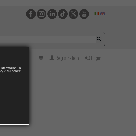
Registration
Login
informazioni in
acy e sui cookie