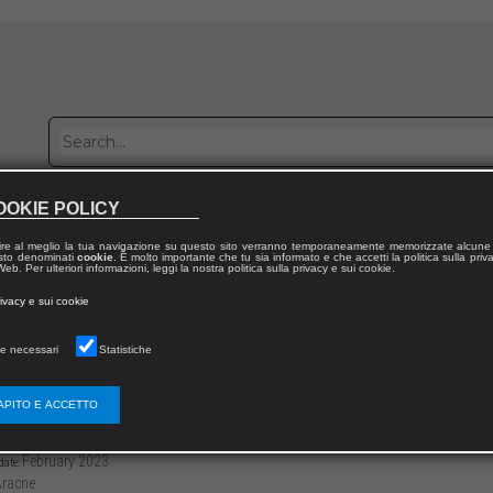
OOKIE POLICY
Publish with us
Sales network
Work with us
Contacts
ire al meglio la tua navigazione su questo sito verranno temporaneamente memorizzate alcune 
 testo denominati
cookie
. È molto importante che tu sia informato e che accetti la politica sulla priv
eb. Per ulteriori informazioni, leggi la nostra politica sulla privacy e sui cookie.
 from publication
rivacy e sui cookie
ia dei Diritti umani / Philosophy of Human Rights
e necessari
Statistiche
e riviste
APITO E ACCETTO
3136/97912218052777
Leonardo PIERINI,
Vincenzo RAPONE
70
February 2023
date:
racne