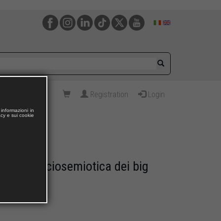
Registration
Login
informazioni in
acy e sui cookie
analisi sociosemiotica dei big