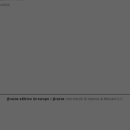
racne
@racne editrice
for
europe
e
@racne
sono marchi di impresa di Adiuvare S.r.l.