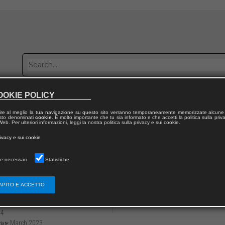
OOKIE POLICY
Publish with us
Sales network
Work with us
Contacts
ire al meglio la tua navigazione su questo sito verranno temporaneamente memorizzate alcune 
 testo denominati
cookie
. È molto importante che tu sia informato e che accetti la politica sulla priv
eb. Per ulteriori informazioni, leggi la nostra politica sulla privacy e sui cookie.
 from publication
rivacy e sui cookie
edia, nuovi miti
e necessari
Statistiche
to del medico nel corso della pandemia. Un’
 ricavati da Facebook/Meta
APITO E ACCETTO
3136/97912218052155
Antonio SANTANGELO
94
March 2023
date: