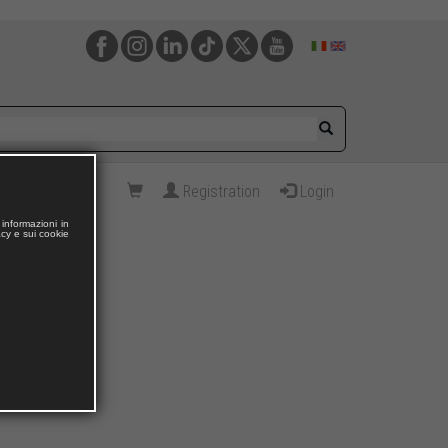
Registration
Login
informazioni in
acy e sui cookie