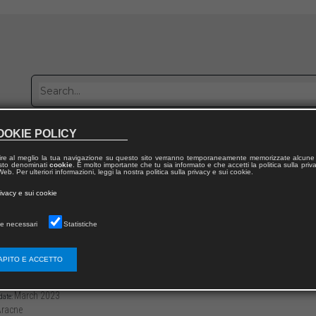
OOKIE POLICY
Publish with us
Sales network
Work with us
Contacts
ire al meglio la tua navigazione su questo sito verranno temporaneamente memorizzate alcune 
 testo denominati
cookie
. È molto importante che tu sia informato e che accetti la politica sulla priv
eb. Per ulteriori informazioni, leggi la nostra politica sulla privacy e sui cookie.
 from publication
rivacy e sui cookie
edia, nuovi miti
e necessari
Statistiche
 media, nuovi miti?
APITO E ACCETTO
3136/97912218052152
Simona STANO
36
March 2023
date:
racne