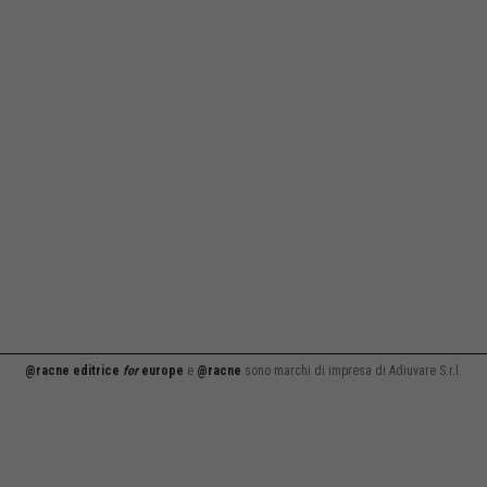
@racne editrice
for
europe
e
@racne
sono marchi di impresa di Adiuvare S.r.l.