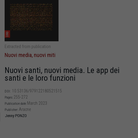
Extracted from publication
Nuovi media, nuovi miti
Nuovi santi, nuovi media. Le app dei
santi e le loro funzioni
10.53136/979122180521515
DOI:
255-272
Pages:
March 2023
Publication date:
Aracne
Publisher:
Jenny PONZO