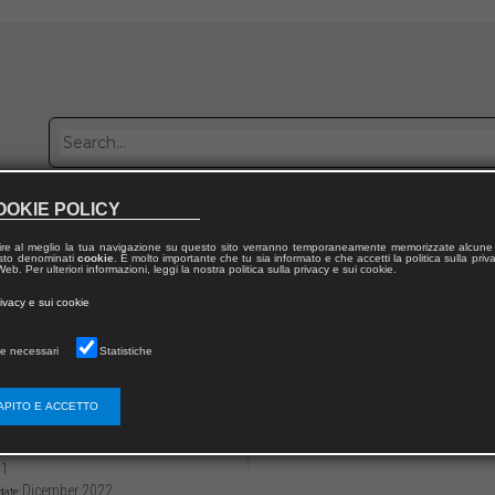
OOKIE POLICY
Publish with us
Sales network
Work with us
Contacts
ire al meglio la tua navigazione su questo sito verranno temporaneamente memorizzate alcune 
 testo denominati
cookie
. È molto importante che tu sia informato e che accetti la politica sulla priv
eb. Per ulteriori informazioni, leggi la nostra politica sulla privacy e sui cookie.
 from publication
rivacy e sui cookie
rsare la crisi
e necessari
Statistiche
asformazioni dell’individualità.
 crisi dell’ io/ ruolo al post-human
APITO E ACCETTO
3136/97912218038392
Rossano BUCCIONI
41
Dicember 2022
date: