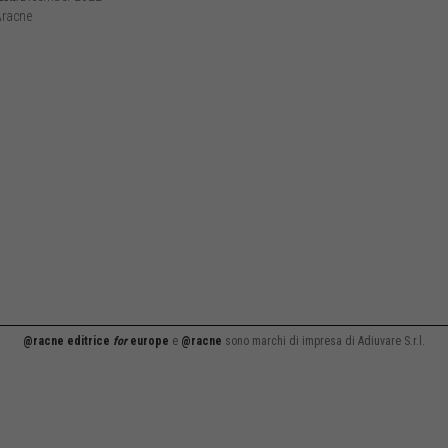
racne
@racne editrice
for
europe
e
@racne
sono marchi di impresa di Adiuvare S.r.l.