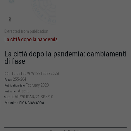
Extracted from publication
La città dopo la pandemia
La città dopo la pandemia: cambiamenti
di fase
10.53136/979122180272628
DOI:
255-264
Pages:
February 2023
Publication date:
Aracne
Publisher:
ICAR/20 ICAR/21 SPS/10
SSD:
Massimo PICA CIAMARRA