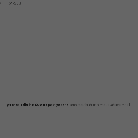
/15 ICAR/20
@racne editrice
for
europe
e
@racne
sono marchi di impresa di Adiuvare S.r.l.