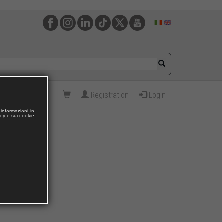
Registration
Login
informazioni in
acy e sui cookie
I