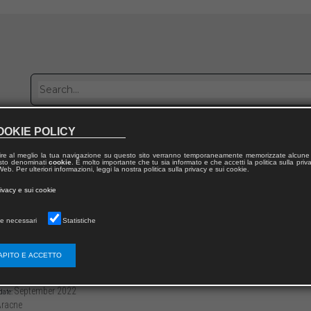
OOKIE POLICY
Publish with us
Sales network
Work with us
Contacts
ire al meglio la tua navigazione su questo sito verranno temporaneamente memorizzate alcune 
 testo denominati
cookie
. È molto importante che tu sia informato e che accetti la politica sulla priv
eb. Per ulteriori informazioni, leggi la nostra politica sulla privacy e sui cookie.
 from publication
rivacy e sui cookie
CAPES
e necessari
Statistiche
oduzione
APITO E ACCETTO
3136/97912218019582
Marina TORNATORA,
Blagoja BAJKOVSK
26
September 2022
date:
racne