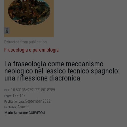
Extracted from publication
Fraseologia e paremiologia
La fraseologia come meccanismo
neologico nel lessico tecnico spagnolo:
una riflessione diacronica
10.53136/97912218018289
DOI:
133-147
Pages:
September 2022
Publication date:
Aracne
Publisher:
Mario Salvatore CORVEDDU