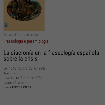
Extracted from publication
Fraseologia e paremiologia
La diacronía en la fraseología española
sobre la crisis
10.53136/97912218018288
DOI:
119-132
Pages:
September 2022
Publication date:
Aracne
Publisher:
Jorge TORRE SANTOS