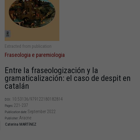
Extracted from publication
Fraseologia e paremiologia
Entre la fraseologización y la
gramaticalización: el caso de despit en
catalán
10.53136/979122180182814
DOI:
221-237
Pages:
September 2022
Publication date:
Aracne
Publisher:
Caterina MARTíNEZ