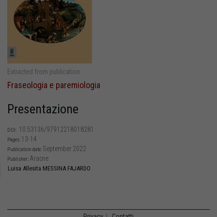
Extracted from publication
Fraseologia e paremiologia
Presentazione
10.53136/97912218018281
DOI:
13-14
Pages:
September 2022
Publication date:
Aracne
Publisher:
Luisa Allesita MESSINA FAJARDO
Privacy
|
Contatti