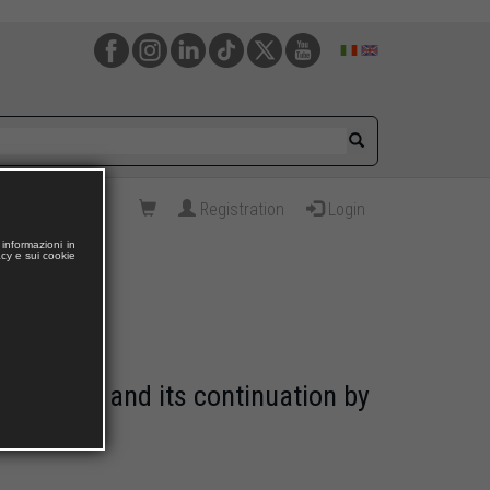
Registration
Login
informazioni in
acy e sui cookie
 A. Bunin and its continuation by