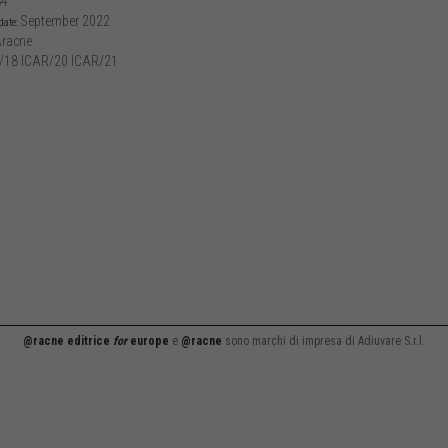
84
September 2022
date:
racne
/18 ICAR/20 ICAR/21
@racne editrice
for
europe
e
@racne
sono marchi di impresa di Adiuvare S.r.l.