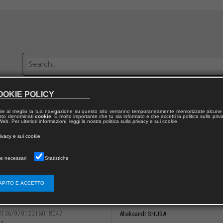
OOKIE POLICY
Publish with us
Sales network
Work with us
Contacts
ire al meglio la tua navigazione su questo sito verranno temporaneamente memorizzate alcune 
 testo denominati
cookie
. È molto importante che tu sia informato e che accetti la politica sulla priv
eb. Per ulteriori informazioni, leggi la nostra politica sulla privacy e sui cookie.
 from publication
rivacy e sui cookie
arian Architecture and Urban Planning: History and Legacy
e necessari
Statistiche
en ‘Art’ and ’culture’ of urban planning:
oviet narrative of urban planning history by
APITO E ACCETTO
students and colleagues
3136/97912218018047
Aliaksandr SHUBA