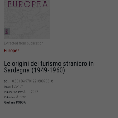
Extracted from publication
Europea
Le origini del turismo straniero in
Sardegna (1949-1960)
10.53136/979122180070818
DOI:
155-174
Pages:
June 2022
Publication date:
Aracne
Publisher:
Giuliana PODDA