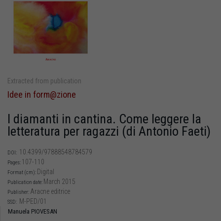
Extracted from publication
Idee in form@zione
I diamanti in cantina. Come leggere la
letteratura per ragazzi (di Antonio Faeti)
10.4399/97888548784579
DOI:
107-110
Pages:
Digital
Format (cm):
March 2015
Publication date:
Aracne editrice
Publisher:
M-PED/01
SSD:
Manuela PIOVESAN