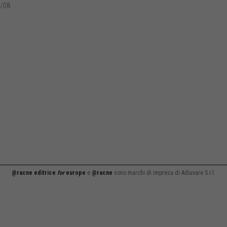
/08
@racne editrice
for
europe
e
@racne
sono marchi di impresa di Adiuvare S.r.l.