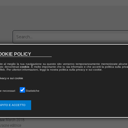
OOKIE POLICY
Publish with us
Sales network
Work with us
Contacts
ire al meglio la tua navigazione su questo sito verranno temporaneamente memorizzate alcune 
 testo denominati
cookie
. È molto importante che tu sia informato e che accetti la politica sulla priv
eb. Per ulteriori informazioni, leggi la nostra politica sulla privacy e sui cookie.
 from publication
rivacy e sui cookie
udium et doctrinam
e necessari
Statistiche
crate di Alberto. Profeta, astrologo, mago
APITO E ACCETTO
399/97888255128616
Alessandro PALAZZO
124
March 2018
date:
racne editrice