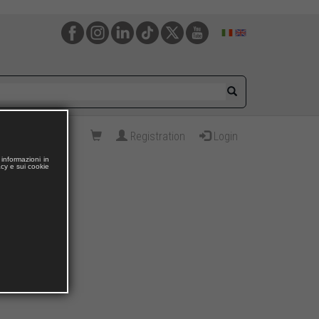
Registration
Login
informazioni in
acy e sui cookie