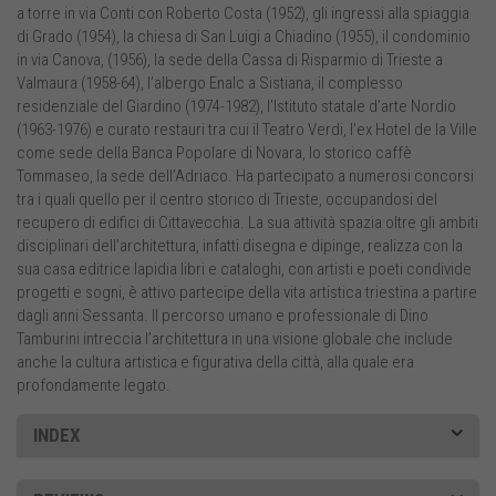
a torre in via Conti con Roberto Costa (1952), gli ingressi alla spiaggia
di Grado (1954), la chiesa di San Luigi a Chiadino (1955), il condominio
in via Canova, (1956), la sede della Cassa di Risparmio di Trieste a
Valmaura (1958-64), l’albergo Enalc a Sistiana, il complesso
residenziale del Giardino (1974-1982), l’Istituto statale d’arte Nordio
(1963-1976) e curato restauri tra cui il Teatro Verdi, l’ex Hotel de la Ville
come sede della Banca Popolare di Novara, lo storico caffè
Tommaseo, la sede dell’Adriaco. Ha partecipato a numerosi concorsi
tra i quali quello per il centro storico di Trieste, occupandosi del
recupero di edifici di Cittavecchia. La sua attività spazia oltre gli ambiti
disciplinari dell’architettura, infatti disegna e dipinge, realizza con la
sua casa editrice Iapidia libri e cataloghi, con artisti e poeti condivide
progetti e sogni, è attivo partecipe della vita artistica triestina a partire
dagli anni Sessanta. Il percorso umano e professionale di Dino
Tamburini intreccia l’architettura in una visione globale che include
anche la cultura artistica e figurativa della città, alla quale era
profondamente legato.
INDEX