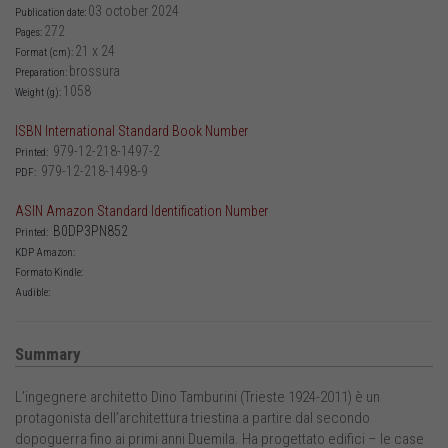
03 october 2024
Publication date:
272
Pages:
21 x 24
Format (cm):
brossura
Preparation:
1058
Weight (g):
ISBN International Standard Book Number
979-12-218-1497-2
Printed:
979-12-218-1498-9
PDF:
ASIN Amazon Standard Identification Number
B0DP3PN852
Printed:
KDP Amazon:
Formato Kindle:
Audible:
Summary
L’ingegnere architetto Dino Tamburini (Trieste 1924-2011) è un
protagonista dell’architettura triestina a partire dal secondo
dopoguerra fino ai primi anni Duemila. Ha progettato edifici – le case