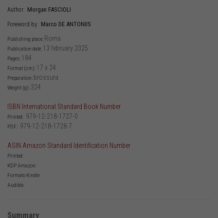
Morgan
FASCIOLI
Author:
Marco
DE ANTONIIS
Foreword by:
Roma
Publishing place:
13 february 2025
Publication date:
184
Pages:
17 x 24
Format (cm):
brossura
Preparation:
324
Weight (g):
ISBN International Standard Book Number
979-12-218-1727-0
Printed:
979-12-218-1728-7
PDF:
ASIN Amazon Standard Identification Number
Printed:
KDP Amazon:
Formato Kindle:
Audible:
Summary