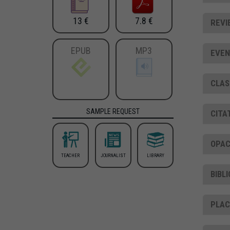
13 €
7.8 €
REVI
EPUB
MP3
EVEN
CLAS
SAMPLE REQUEST
CITA
OPAC
TEACHER
JOURNALIST
LIBRARY
BIBL
PLA