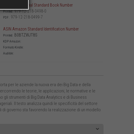
ISBN International Standard Book Number
979-12-218-0498-0
Printed:
979-12-218-0499-7
PDF:
ASIN Amazon Standard Identification Number
B0BTZWJT8S
Printed:
KDP Amazon:
Formato Kindle:
Audible:
rta per le aziende la nuova era dei Big Data e della
rcorrendo le teorie, le applicazioni, le normative e le
ano gli strumenti di Big Data Analytics e di Business
iali. Il testo analizza quindi le specificità del settore
elli di governo sta favorendo la realizzazione di un modello