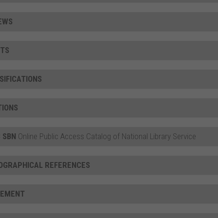
EWS
TS
SIFICATIONS
TIONS
 SBN
Online Public Access Catalog of National Library Service
IOGRAPHICAL REFERENCES
CEMENT