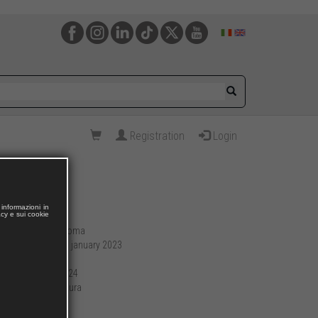
Registration
Login
informazioni in
acy e sui cookie
Roma
Publishing place:
31 january 2023
Publication date:
192
Pages:
17 x 24
Format (cm):
brossura
Preparation:
416
Weight (g):