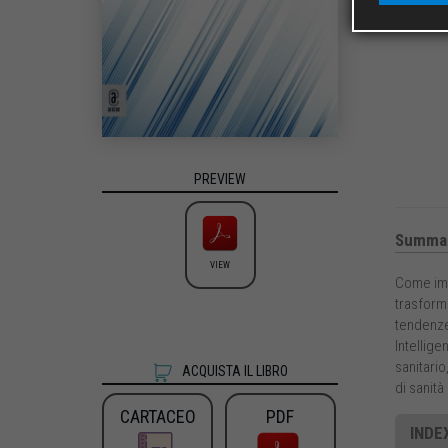
PREVIEW
Summa
VIEW
Come impi
trasforma
tendenze 
Intellige
sanitario
ACQUISTA IL LIBRO
di sanità
CARTACEO
PDF
INDE