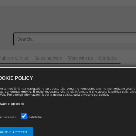
Publish with us
Sales network
Work with us
Contacts
ati alle decisioni aziendali
OOKIE POLICY
 applicazione al settore sanitario
ire al meglio la tua navigazione su questo sito verranno temporaneamente memorizzate alcune 
 testo denominati
cookie
. È molto importante che tu sia informato e che accetti la politica sulla priv
eb. Per ulteriori informazioni, leggi la nostra politica sulla privacy e sui cookie.
chela
MEREGAGLIA
rivacy e sui cookie
Elio
BORGONOVI
by:
e necessari
Statistiche
di e ricerche di Economia aziendale
|
10
APITO E ACCETTO