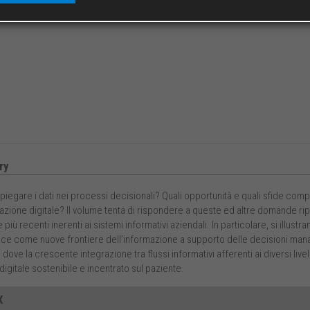
ry
egare i dati nei processi decisionali? Quali opportunità e quali sfide compo
zione digitale? Il volume tenta di rispondere a queste ed altre domande ripe
più recenti inerenti ai sistemi informativi aziendali. In particolare, si illustr
nce come nuove frontiere dell’informazione a supporto delle decisioni manager
, dove la crescente integrazione tra flussi informativi afferenti ai diversi liv
 digitale sostenibile e incentrato sul paziente.
X