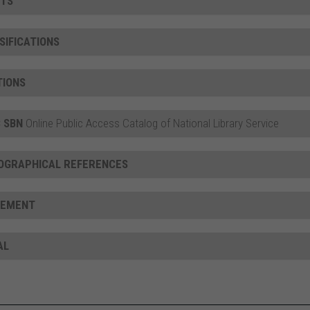
TS
SIFICATIONS
TIONS
 SBN
Online Public Access Catalog of National Library Service
IOGRAPHICAL REFERENCES
CEMENT
AL