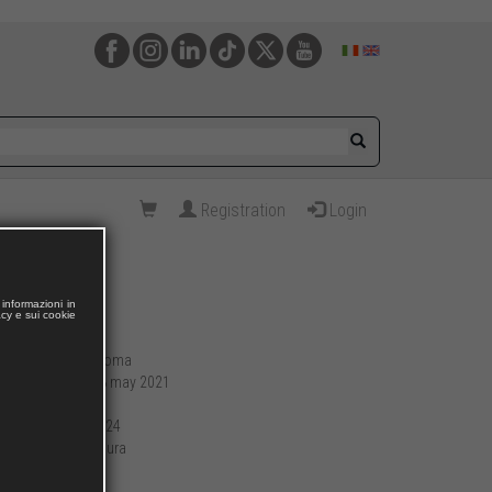
Registration
Login
informazioni in
acy e sui cookie
Roma
Publishing place:
28 may 2021
Publication date:
116
Pages:
17 x 24
Format (cm):
brossura
Preparation:
208
Weight (g):