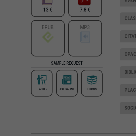
EVEN
13 €
7.8 €
CLAS
EPUB
MP3
CITA
OPAC
SAMPLE REQUEST
BIBL
PLA
TEACHER
JOURNALIST
LIBRARY
SOCI