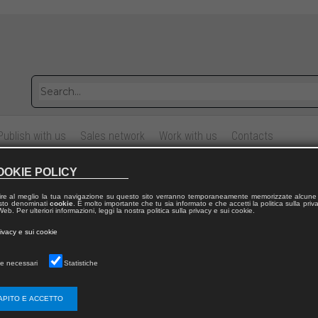
Publish with us
Sales network
Work with us
Contacts
OOKIE POLICY
cientia. Per l’unità nel dialogo
5
ire al meglio la tua navigazione su questo sito verranno temporaneamente memorizzate alcune 
semestrale di filosofia teoretica
 testo denominati
cookie
. È molto importante che tu sia informato e che accetti la politica sulla priv
eb. Per ulteriori informazioni, leggi la nostra politica sulla privacy e sui cookie.
rivacy e sui cookie
Cum–Scientia. Per l’unità nel dialogo
ournal:
e necessari
Statistiche
APITO E ACCETTO