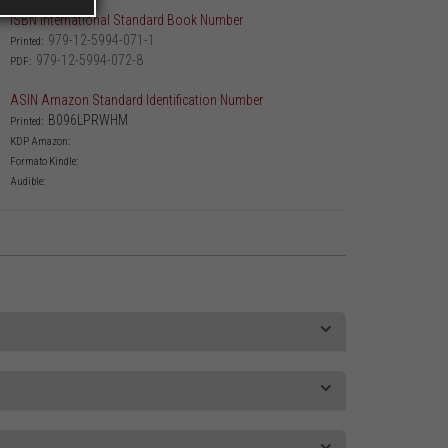
ISBN International Standard Book Number
979-12-5994-071-1
Printed:
979-12-5994-072-8
PDF:
ASIN Amazon Standard Identification Number
B096LPRWHM
Printed:
KDP Amazon:
Formato Kindle:
Audible: