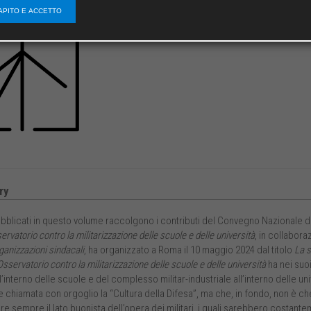
APITO E ACCETTO
ry
 pubblicati in questo volume raccolgono i contributi del Convegno Nazionale
ervatorio contro la militarizzazione delle scuole e delle università
, in collabora
rganizzazioni sindacali
, ha organizzato a Roma il 10 maggio 2024 dal titolo
La s
sservatorio contro la militarizzazione delle scuole e delle università
ha nei suoi
all’interno delle scuole e del complesso militar-industriale all’interno delle uni
 chiamata con orgoglio la “Cultura della Difesa”, ma che, in fondo, non è ch
e sempre il lato buonista dell’opera dei militari, i quali sarebbero costanteme