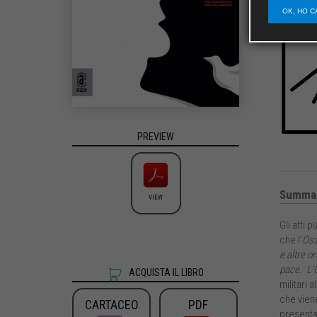
OK, HO C
PREVIEW
Summa
VIEW
Gli atti
che l’
Oss
e altre o
pace. L’O
ACQUISTA IL LIBRO
militari 
che viene
CARTACEO
PDF
presentar