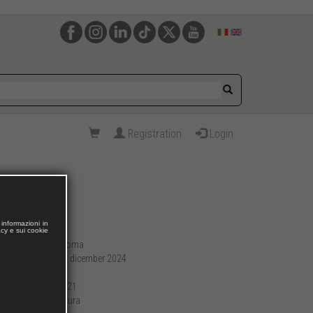
Registration
Login
informazioni in
acy e sui cookie
Roma
Publishing place:
16 dicember 2024
Publication date:
200
Pages:
14 x 21
Format (cm):
brossura
Preparation: