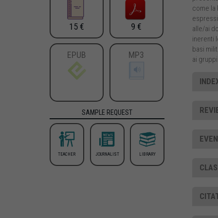
come la P
espressio
15 €
9 €
alle/ai d
inerenti 
basi mili
EPUB
MP3
ai gruppi
INDEX
REVI
SAMPLE REQUEST
EVEN
TEACHER
JOURNALIST
LIBRARY
CLAS
CITA