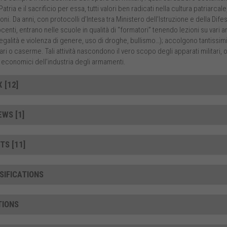
atria e il sacrificio per essa, tutti valori ben radicati nella cultura patriarcal
ni. Da anni, con protocolli d’Intesa tra Ministero dell’Istruzione e della Dife
ocenti, entrano nelle scuole in qualità di “formatori” tenendo lezioni su vari 
legalità e violenza di genere, uso di droghe, bullismo…); accolgono tantissim
tari o caserme. Tali attività nascondono il vero scopo degli apparati militari, 
 economici dell’industria degli armamenti.
 [12]
EWS [1]
TS [11]
SIFICATIONS
TIONS