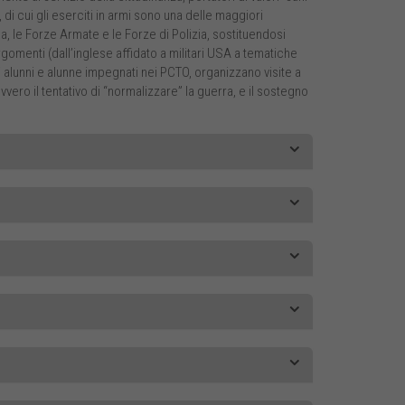
e, di cui gli eserciti in armi sono una delle maggiori
sa, le Forze Armate e le Forze di Polizia, sostituendosi
argomenti (dall’inglese affidato a militari USA a tematiche
i alunni e alunne impegnati nei PCTO, organizzano visite a
ovvero il tentativo di “normalizzare” la guerra, e il sostegno