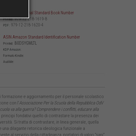
252
Weight (g):
ISBN International Standard Book Number
979-12-218-1619-8
Printed:
979-12-218-1620-4
PDF:
ASIN Amazon Standard Identification Number
B0DSYGMLTL
Printed:
KDP Amazon:
Formato Kindle:
Audible:
 di formazione e aggiornamento per il personale scolastico
zione con l’
Associazione Per la Scuola della Repubblica OdV
cuola va alla guerra? Comprendere i conflitti, educare alla
 principi fondativi quello di contrastare la presenza dei
versità. Si tratta di contrastare, in linea generale, quella
e una dilagante retorica ideologica funzionale a
nte al servizio della cittadinanza, portatori di valori “sani”