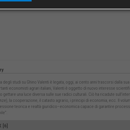
ry
a degli studi su Ghino Valenti è legata, oggi, ai cento anni trascorsi dalla 
tanti economisti agrari italiani, Valenti è oggetto di nuovo interesse scient
gettare una luce diversa sulle sue radici culturali. Ciò ha ricadute sull’inter
e), la cooperazione, il catasto agrario, i principi di economia, ecc. Il vol
lessione teorica e realtà giuridico–economica capace di garantire processi 
ile”.
 [6]