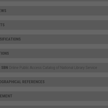
EWS
TS
SIFICATIONS
TIONS
 SBN
Online Public Access Catalog of National Library Service
IOGRAPHICAL REFERENCES
CEMENT