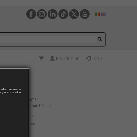
Registration
Login
informazioni in
acy e sui cookie
Roma
Publishing place:
18 march 2022
Publication date:
188
Pages:
17 x 24
Format (cm):
brossura
Preparation:
331
Weight (g):