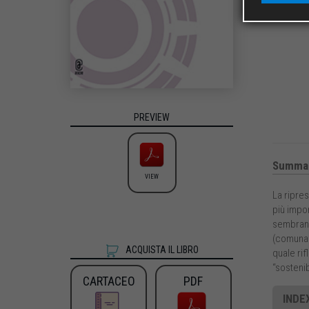
PREVIEW
Summa
VIEW
La ripres
più impor
sembrano 
(comunanz
ACQUISTA IL LIBRO
quale rif
“sostenib
CARTACEO
PDF
INDEX