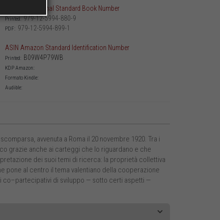
ISBN International Standard Book Number
979-12-5994-880-9
Printed:
979-12-5994-899-1
PDF:
ASIN Amazon Standard Identification Number
B09W4P79WB
Printed:
KDP Amazon:
Formato Kindle:
Audible:
sua scomparsa, avvenuta a Roma il 20 novembre 1920. Tra i
ifico grazie anche ai carteggi che lo riguardano e che
pretazione dei suoi temi di ricerca: la proprietà collettiva
ume pone al centro il tema valentiano della cooperazione
co–partecipativi di sviluppo — sotto certi aspetti —