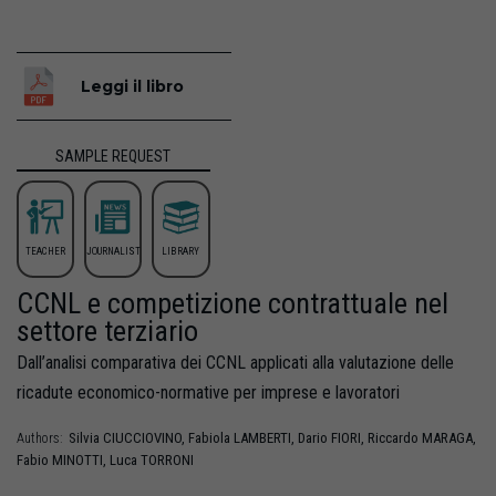
Leggi il libro
SAMPLE REQUEST
TEACHER
JOURNALIST
LIBRARY
CCNL e competizione contrattuale nel
settore terziario
Dall’analisi comparativa dei CCNL applicati alla valutazione delle
ricadute economico-normative per imprese e lavoratori
Silvia
CIUCCIOVINO
,
Fabiola
LAMBERTI
,
Dario
FIORI
,
Riccardo
MARAGA
,
Authors:
Fabio
MINOTTI
,
Luca
TORRONI