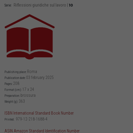
Riflessioni giuridiche sul lavoro
|
10
Serie:
Roma
Publishing place:
03 february 2025
Publication date:
208
Pages:
17 x 24
Format (cm):
brossura
Preparation:
363
Weight (g):
ISBN International Standard Book Number
979-12-218-1688-4
Printed:
ASIN Amazon Standard Identification Number