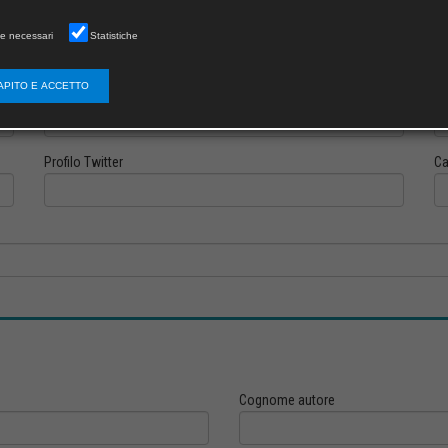
e necessari
Statistiche
APITO E ACCETTO
Profilo Instagram
Pr
Profilo Twitter
Ca
Cognome autore