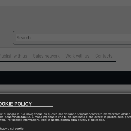
Publish with us
Sales network
Work with us
Contacts
Cognome
OOKIE POLICY
ire al meglio la tua navigazione su questo sito verranno temporaneamente memorizzate alcune 
Telefono fisso
 testo denominati
cookie
. È molto importante che tu sia informato e che accetti la politica sulla priv
eb. Per ulteriori informazioni, leggi la nostra politica sulla privacy e sui cookie.
rivacy e sui cookie