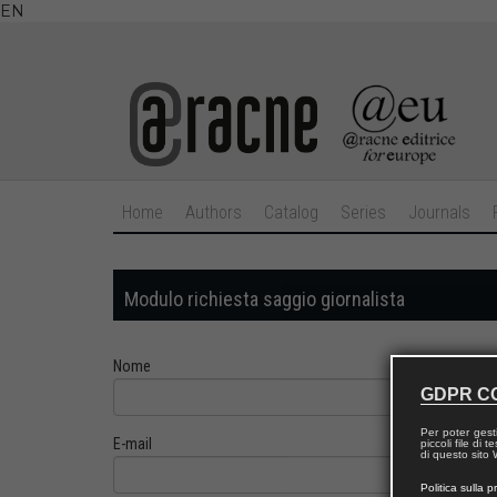
EN
Home
Authors
Catalog
Series
Journals
Modulo richiesta saggio giornalista
Nome
GDPR C
Per poter gest
E-mail
piccoli file di
di questo sito W
Politica sulla p