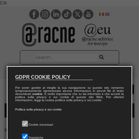
EN
GDPR COOKIE POLICY
Per poter gestire al meglio la tua navigazione su questo sito verranno
temporaneamente memorizzate alcune informazioni in piccoli file di testo
denominati
cookie
. È molto importante che tu sia informato e che accetti la
politica sulla privacy e sui cookie di questo sito Web. Per ulteriori
informazioni, leggi la nostra politica sulla privacy e sui cookie.
Politica sulla privacy e sui cookie
Modulo richiesta saggio docente
Cookie necessari
Nome
Statistiche