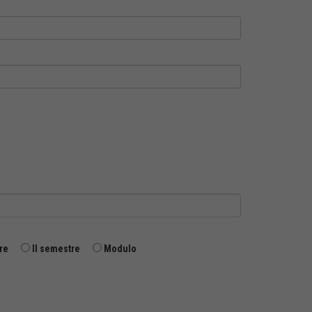
re
II semestre
Modulo