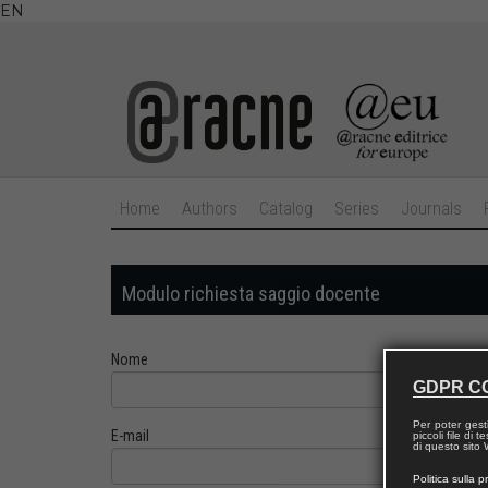
EN
Home
Authors
Catalog
Series
Journals
Modulo richiesta saggio docente
Nome
GDPR C
Per poter gest
E-mail
piccoli file di
di questo sito W
Politica sulla p