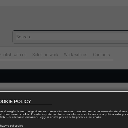
Publish with us
Sales network
Work with us
Contacts
Cognome
OOKIE POLICY
ire al meglio la tua navigazione su questo sito verranno temporaneamente memorizzate alcune 
Telefono fisso
 testo denominati
cookie
. È molto importante che tu sia informato e che accetti la politica sulla priv
eb. Per ulteriori informazioni, leggi la nostra politica sulla privacy e sui cookie.
rivacy e sui cookie