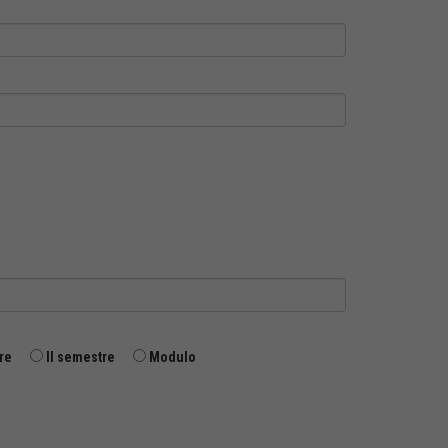
re
II semestre
Modulo