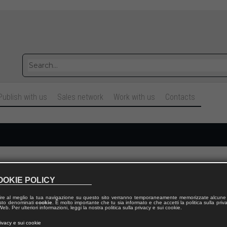
Publish with us
Sales network
Work with us
Contacts
Cognome
OOKIE POLICY
ire al meglio la tua navigazione su questo sito verranno temporaneamente memorizzate alcune 
Telefono fisso
 testo denominati
cookie
. È molto importante che tu sia informato e che accetti la politica sulla priv
eb. Per ulteriori informazioni, leggi la nostra politica sulla privacy e sui cookie.
rivacy e sui cookie