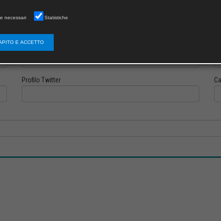
e necessari
Statistiche
APITO E ACCETTO
Profilo Instagram
Pr
Profilo Twitter
Ca