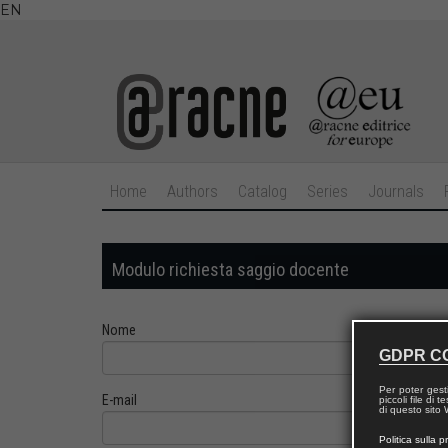
EN
Home
Authors
Catalog
Series
Journals
Modulo richiesta saggio docente
Nome
GDPR C
Per poter gest
E-mail
piccoli file di
di questo sito W
Politica sulla p