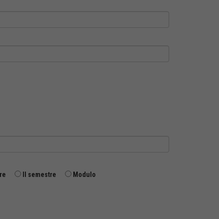
re
II semestre
Modulo