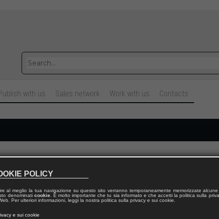
Publish with us
Sales network
Work with us
Contacts
Cognome
OOKIE POLICY
ire al meglio la tua navigazione su questo sito verranno temporaneamente memorizzate alcune 
Telefono fisso
 testo denominati
cookie
. È molto importante che tu sia informato e che accetti la politica sulla priv
eb. Per ulteriori informazioni, leggi la nostra politica sulla privacy e sui cookie.
rivacy e sui cookie