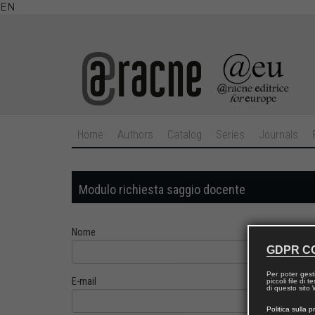
EN
Home
Authors
Catalog
Series
Journals
Modulo richiesta saggio docente
Nome
GDPR C
Per poter gest
E-mail
piccoli file di
di questo sito W
Politica sulla p