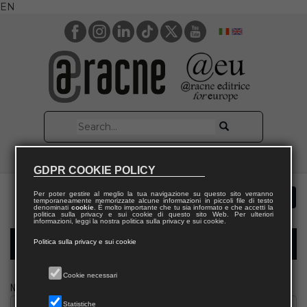
EN
GDPR COOKIE POLICY
Per poter gestire al meglio la tua navigazione su questo sito verranno
temporaneamente memorizzate alcune informazioni in piccoli file di testo
denominati
cookie
. È molto importante che tu sia informato e che accetti la
politica sulla privacy e sui cookie di questo sito Web. Per ulteriori
informazioni, leggi la nostra politica sulla privacy e sui cookie.
Politica sulla privacy e sui cookie
Modulo richiesta saggio docente
Cookie necessari
Nome
Statistiche